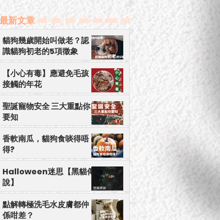
貓狗幾歲開始叫做老？認識貓狗初老的5項徵象
【小心有毒】應避免毛孩接觸的年花
​最新文章
貓狗幾歲開始叫做老？認
識貓狗初老的5項徵象
【小心有毒】應避免毛孩
接觸的年花
聖誕寵物安全 三大重點你
要知
香軟南瓜，貓狗食啖得唔
得?
Halloween迷思【黑貓傳
說】
點解轉極洗毛水皮膚都仲
係咁差？