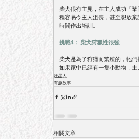
柴犬很有主見，在主人成功「鞏
程容易令主人沮喪，甚至想放棄
時間作出培訓。
挑戰4： 柴犬狩獵性很強
柴犬是為了狩獵而繁殖的，牠們
如果家中已經有一隻小動物，主
汪星人
有趣故事
相關文章