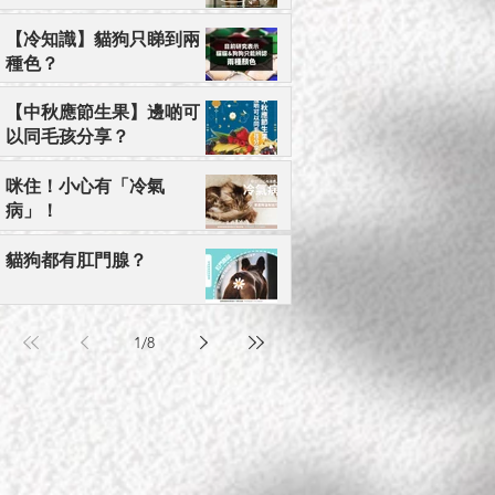
【冷知識】貓狗只睇到兩
種色？
【中秋應節生果】邊啲可
以同毛孩分享？
咪住！小心有「冷氣
病」！
貓狗都有肛門腺？
1
/
8