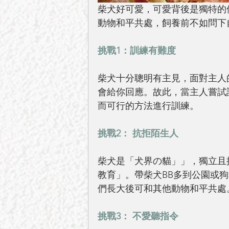
柴犬好可愛，可愛背後是獨特的
動物和平共處，飼養前不如問下
挑戰1：訓練有難度
柴犬十分聰明有主見，面對主人
會給你回應。故此，當主人嘗試
而可行的方法進行訓練。
挑戰2： 抗拒陌生人
柴犬是「犬界の貓」」，獨立且
教育」。帶柴犬BB多到公園或
們長大後可和其他動物和平共處
挑戰3： 不愛聽指令