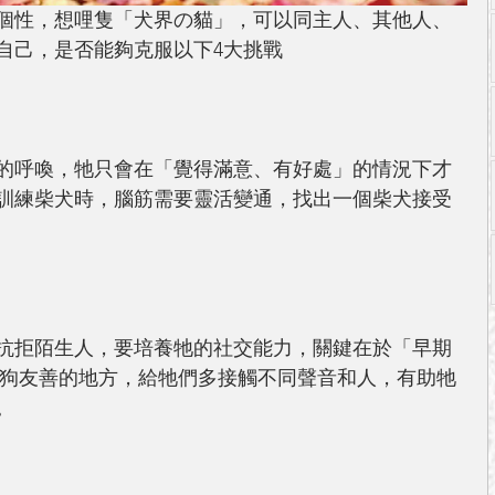
個性，想哩隻「犬界の貓」，可以同主人、其他人、
自己，是否能夠克服以下4大挑戰
的呼喚，牠只會在「覺得滿意、有好處」的情況下才
訓練柴犬時，腦筋需要靈活變通，找出一個柴犬接受
抗拒陌生人，要培養牠的社交能力，關鍵在於「早期
狗狗友善的地方，給牠們多接觸不同聲音和人，有助牠
。