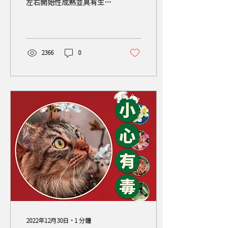
左右開始性成熟並具有生育
能力，2～7歲壯年期，然後
便迎來老年期。關節痛、體
重增加、肌肉流失、行動不
便、感官退化、活動力及認
知能力下降等都是年老毛孩
2366
0
身體老化時會遇到的問題...
2022年12月30日
∙
1
分鐘