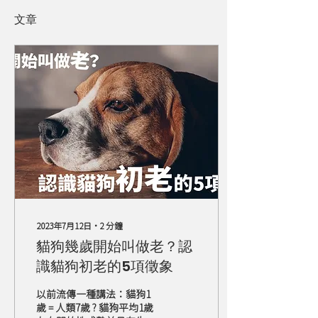
文章
2023年7月12日
∙
2
分鐘
貓狗幾歲開始叫做老？認
識貓狗初老的5項徵象
以前流傳一種講法：貓狗1
歲 = 人類7歲 ? 貓狗平均1歲