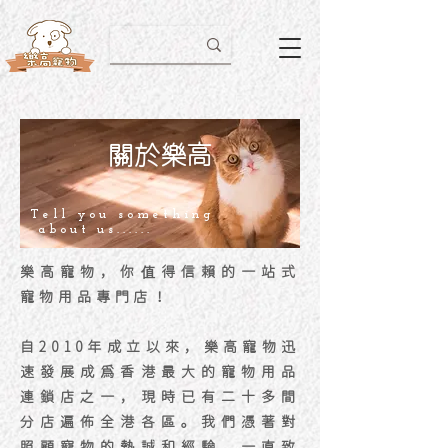
​關於樂高
Tell you something
about us......
樂高寵物，你值得信賴的一站式
寵物用品專門店！
自2010年成立以來，樂高寵物迅
速發展成爲香港最大的寵物用品
連鎖店之一，現時已有二十多間
分店遍佈全港各區。我們憑著對
照顧寵物的熱誠和經驗，一直致