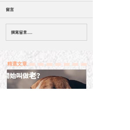
留言
撰寫留言......
【小心有毒】應避免毛孩
都話貓有九條命
接觸的年花
的嗎？
精選文章