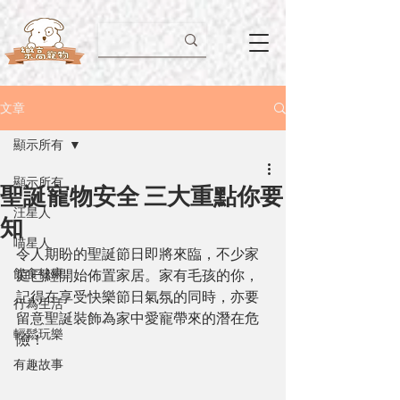
文章
顯示所有
顯示所有
聖誕寵物安全 三大重點你要
汪星人
知
喵星人
令人期盼的聖誕節日即將來臨，不少家
飲食健康
庭已經開始佈置家居。家有毛孩的你，
記得在享受快樂節日氣氛的同時，亦要
行為生活
留意聖誕裝飾為家中愛寵帶來的潛在危
輕鬆玩樂
險！
有趣故事