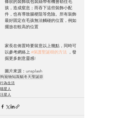
條狀的裝飾或包裝絲帶有機會勒住毛
孩，造成窒息；而吞下這些裝飾小配
件，也有導致腸梗阻等危險。所有裝飾
最好固定在毛孩無法觸碰的位置，例如
擺放在較高的位置
家長在佈置時要留意以上幾點，同時可
以參考網絡上 
#保護聖誕樹的方法
 ，發
掘更多創意靈感!
圖片來源：unsplash
狗
寵物知識
貓
冬天
聖誕節
行為生活
喵星人
汪星人