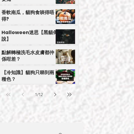
香軟南瓜，貓狗食啖得唔
得?
Halloween迷思【黑貓傳
說】
點解轉極洗毛水皮膚都仲
係咁差？
【冷知識】貓狗只睇到兩
種色？
1
/
12
小心有毒】應避免毛孩接觸的年花