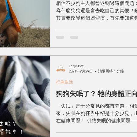
相信不少狗主人都曾遇到過這個問題
為什麽狗狗還是會去吃自己的糞便？
其實要改變這個壞習慣，首先要知道
狗希望通過吃糞便來吸引主人的注意
化，只要見不到主人幾個小...
Lego Pet
2021年9月29日
讀畢需時 1 分鐘
行為生活
狗狗失眠了？ 牠的身體正
「失眠」是十分常見的都市問題，相
來，失眠在狗仔界中卻是十分少見，
在健康問題！ 引致失眠的健康問題── 
令牠痕癢難眠 ‧ 因腎病或糖尿病引致
抑的能量...