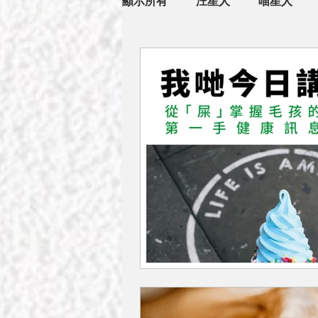
顯示所有
汪星人
喵星人