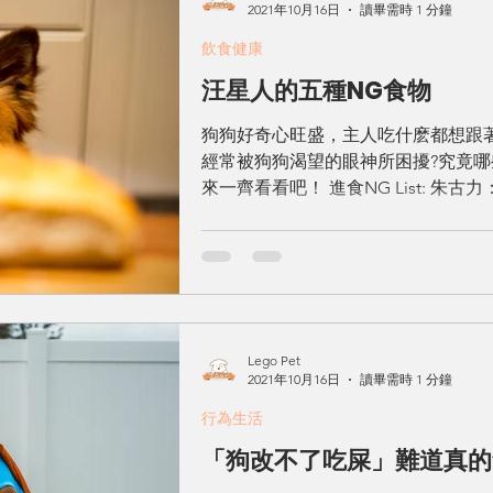
2021年10月16日
讀畢需時 1 分鐘
飲食健康
汪星人的五種NG食物
狗狗好奇心旺盛，主人吃什麽都想跟
經常被狗狗渴望的眼神所困擾?究竟
來一齊看看吧！ 進食NG List: 
因，會加快狗狗心率並過份刺激神經系
Lego Pet
2021年10月16日
讀畢需時 1 分鐘
行為生活
「狗改不了吃屎」難道真的