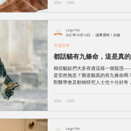
Lego Pet
2021年10月16日
讀畢需時 1 分鐘
有趣故事
都話貓有九條命，這是真的
相信貓奴們大多有過這樣一個疑惑—
是安然無恙？難道貓真的有九條命嗎
獸醫學會及動物研究人士也十分好奇，為
一篇名為《貓的高層綜合徵》（High Rise S
Lego Pet