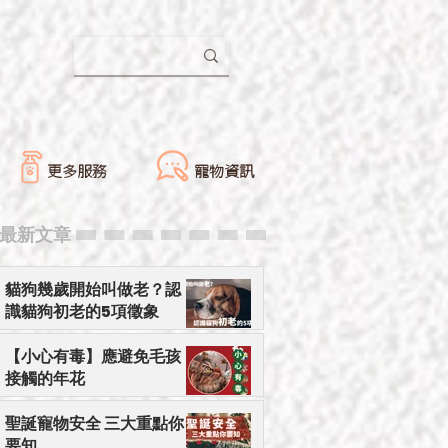
更多服務
寵物資訊
​最新文章
貓狗幾歲開始叫做老？認
識貓狗初老的5項徵象
【小心有毒】應避免毛孩
接觸的年花
聖誕寵物安全 三大重點你
要知