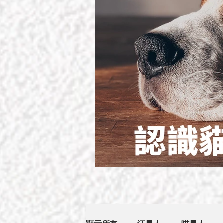
貓狗幾歲開始叫做老？認識貓狗初老的5項徵象