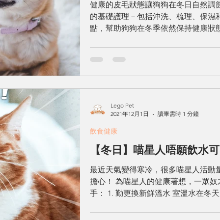
健康的皮毛狀態讓狗狗在冬日自然調
的基礎護理－包括沖洗、梳理、保濕
點，幫助狗狗在冬季依然保持健康狀
Lego Pet
2021年12月1日
讀畢需時 1 分鐘
飲食健康
【冬日】喵星人唔願飲水可
最近天氣變得寒冷，很多喵星人活動
擔心！ 為喵星人的健康著想，一眾
手： 1. 勤更換新鮮溫水 室溫水在
留意到喵星人飲水量明顯下降，可以
們喜歡飲用的溫度，讓牠...