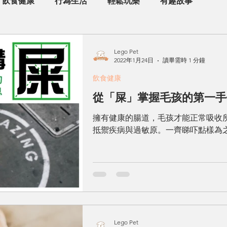
飲食健康
行為生活
輕鬆玩樂
有趣故事
Lego Pet
2022年1月24日
讀畢需時 1 分鐘
飲食健康
從「屎」掌握毛孩的第一手
擁有健康的腸道，毛孩才能正常吸收
抵禦疾病與過敏原。一齊睇吓點樣為
Lego Pet