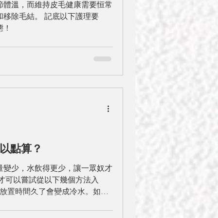
節體溫，而維持皮毛健康需要恒常
和移除毛結。 記底以下護理要
態！
以點算？
量變少，水飲得更少，讓一眾奴才
奴才可以嘗試從以下幾個方法入
冬天放置時間久了會變成冷水。如果
嘗試更換新鮮乾淨的溫水；找到牠