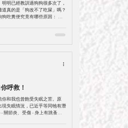
：明明已經教訓過狗狗很多次了，
難道真的是「狗改不了吃屎」嗎？
狗狗吃糞便究竟有哪些原因： 狗
力。狗狗的情緒總是會因主人而變
向你呼救！
信你和我也曾飽受失眠之苦。原
出現失眠情況，已近乎等同牠有潛
‧ 關節炎、受傷 ‧ 身上有跳蚤，
尿頻 其他原因：焦慮、壓力和被壓