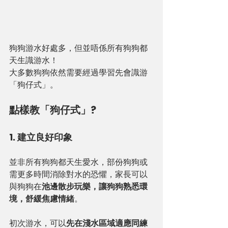
狗狗游水好處多，但並唔係所有狗狗都
天生識游水！
大多數狗狗依然需要經過學習先會識游
「狗仔式」。
點樣教「狗仔式」?
1. 建立良好印象
並非所有狗狗都天生愛水，部份狗狗或
需更多時間消除對水的恐懼，家長可以
與狗狗在
池邊散步玩樂，讓狗狗熟悉環
境，舒緩焦慮情緒
。
初次游水，可以
先在淺水區域適應同練