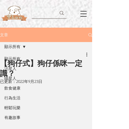
文章
顯示所有
顯示所有
【狗仔式】狗仔係咪一定
汪星人
識？
喵星人
已更新：
2022年9月23日
飲食健康
行為生活
輕鬆玩樂
有趣故事