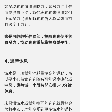
如發現狗狗游得很吃力，頭努力往上伸
而屁股向下沈，就代表狗狗未懂得如何
正確發力（很多時狗狗會因為緊張而前
腳過度用力）。
家長可輕輕托住腰部，提醒狗狗使用後
腳發力，協助狗狗重新掌握身體平衡
。
4. 適時休息
游水是一項體能消耗量極高的運動，所
以要小心留意狗狗隨時可能過度疲勞或
中暑，
應每游一小段時間安排5-10分鐘
休息
。
未習慣游水或體能較弱的狗狗就最好穿
著救生衣，才能享受到更多游水的樂趣