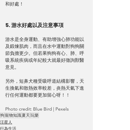
和好處！
5. 游水好處以及注意事項
游水是全身運動、有助增強心肺功能以
及鍛煉肌肉，而且在水中運動對狗狗關
節負擔更少。但若果狗狗有心、肺、呼
吸系統疾病或年紀較大就最好徵詢獸醫
意見。
另外，短鼻犬種受吸呼道結構影響，天
生換氣和散熱效率較差，炎熱天氣下進
行任何運動都要更加留心呀！！
Photo credit: Blue Bird | Pexels
狗
寵物知識
夏天
玩樂
汪星人
行為生活