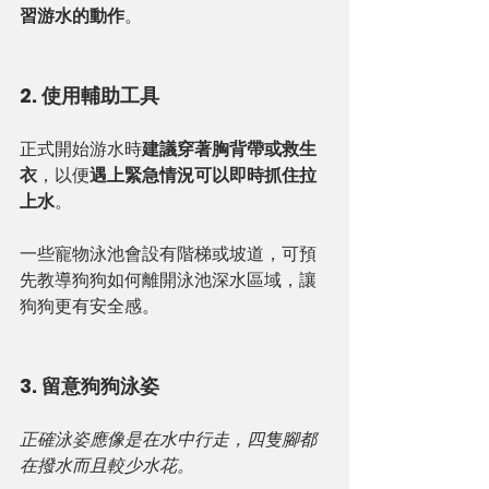
習游水的動作
。
2. 使用輔助工具
正式開始游水時
建議穿著胸背帶或救生
衣
，以便
遇上緊急情況可以即時抓住拉
上水
。
一些寵物泳池會設有階梯或坡道，可預
先教導狗狗如何離開泳池深水區域，讓
狗狗更有安全感。
3. 留意狗狗泳姿
正確泳姿應像是在水中行走，四隻腳都
在撥水而且較少水花。