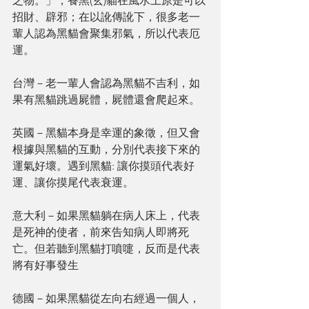
之物。」，養黑(玄)貓在風水上原是可以
招財、辟邪；在以訛傳訛下，很多老一
輩人認為黑貓會聚集邪氣，所以代表厄
運。
台灣－老一輩人會認為黑貓不吉利，如
果有黑貓跳過屍體，屍體還會爬起來。
英國－黑貓本身是幸運的象徵，但又會
根據與黑貓的互動，分別代表接下來的
運氣好壞。遇到黑貓: 讓你摸頭代表好
運、讓你摸尾代表衰運。
意大利－如果黑貓躺在病人床上，代表
是死神的使者，前來告知病人即將死
亡。但若聽到黑貓打噴嚏，反而是代表
將有好事發生
德國－如果黑貓從左向右經過一個人，