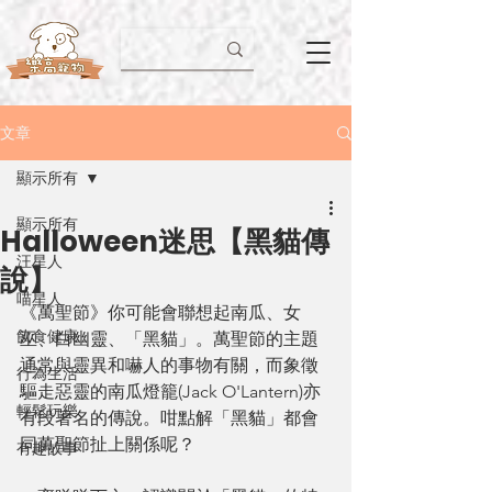
文章
顯示所有
顯示所有
Halloween迷思【黑貓傳
汪星人
說】
喵星人
《萬聖節》你可能會聯想起南瓜、女
飲食健康
巫、白幽靈、「黑貓」。萬聖節的主題
通常與靈異和嚇人的事物有關，而象徵
行為生活
驅走惡靈的南瓜燈籠(Jack O'Lantern)亦
輕鬆玩樂
有段著名的傳說。咁點解「黑貓」都會
同萬聖節扯上關係呢？
有趣故事