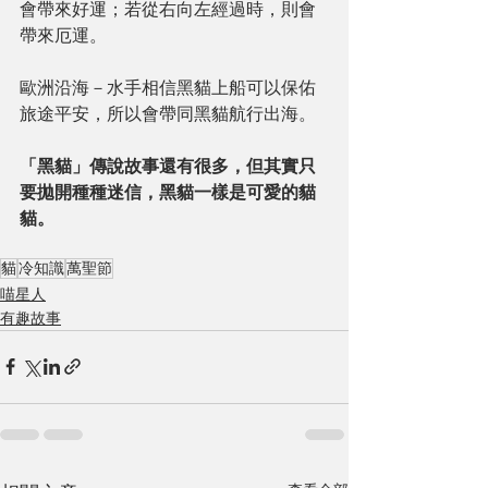
會帶來好運；若從右向左經過時，則會
帶來厄運。
歐洲沿海－水手相信黑貓上船可以保佑
旅途平安，所以會帶同黑貓航行出海。
「黑貓」傳說故事還有很多，但其實只
要拋開種種迷信，黑貓一樣是可愛的貓
貓。
貓
冷知識
萬聖節
喵星人
有趣故事