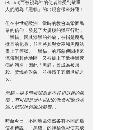
(Bastet)而被視為神的使者並受到敬重，
人們認為「黑貓」的出現會帶來好運！
但在中世紀歐洲，當時的教會為鞏固民
眾的信仰，發起了大規模的獵巫行動，
「黑貓」因其漆黑的外貌，被指是魔鬼
撒旦的化身，並且將其與女巫和黑魔法
畫上了等號。「黑貓」的邪惡傳聞後來
流傳到其他地區，又被披上了散播黑死
病的污名；因此「黑貓」曾成為被屠
殺、焚燒的對象，並持續了五個世紀之
久。
黑貓－很多時被認為是不祥和厄運的象
徵，有可能是受中世紀的教會和部分地
區人們以訛傳訛所影響…
時至今日，不同地區依然各有不同的迷
信和傳說，「黑貓」的神秘色彩使其成