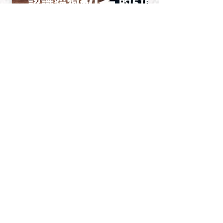
貓狗幾歲開始叫做老？認識
【小心有毒】
​最新文章
貓狗初老的5項徵象
觸的年花
貓狗幾歲開始叫做老？認識貓狗
初老的5項徵象
【小心有毒】應避免毛孩接觸的
年花
聖誕寵物安全 三大重點你要知
香軟南瓜，貓狗食啖得唔得?
Halloween迷思【黑貓傳說】