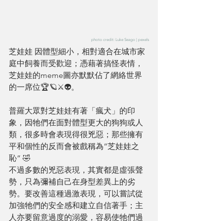
 photo credit: Luke Seago | pexels
芝娃娃 因體型細小，相對適合在城市家
庭中飼養而受歡迎；憑藉著搞怪表情，
芝娃娃的meme圖亦默默佔了網絡世界
的一席位🏆🪐⚔️👽。
普羅大眾對芝娃娃有著「瘋犬」的印
象，因牠們在面對體型更大的狗狗或人
類，很多時會表現得很兇惡；那些擁有
平和個性的反而會被戲稱為”芝娃娃之
恥” 🤣 
不過多數的兇惡表現，其實都是虛張聲
勢，只為彌補自己在身型差異上的劣
勢。要改善這種過激表現，可以嘗試從
加強牠們的安全感和建立自信著手；主
人亦要留意過度的溺愛，容易使牠們過