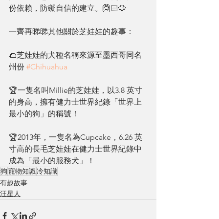
份依賴，防礙自信的建立。🙆🏻🐶
一齊再睇睇其他關於芝娃娃的趣事：
🌮芝娃娃的犬種名稱來源至墨西哥同名
州份 
#Chihuahua
🏆一隻名叫Millie的芝娃娃，以3.8 英寸
的身高，擁有健力士世界紀錄「世界上
最小的狗」的稱號！
🏆2013年，一隻名為Cupcake，6.26 英
寸高的長毛芝娃娃在健力士世界紀錄中
成為「最小的服務犬」！
狗
寵物知識
冷知識
有趣故事
汪星人