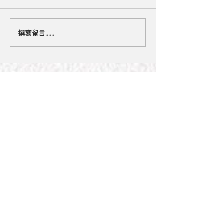
【貓狗「嚐」味大不同】
撰寫留言......
從「屎」掌握毛
手健康訊息
精選文章
貓狗幾歲開始叫做老？認識
【小心有毒】