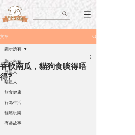
文章
顯示所有
顯示所有
香軟南瓜，貓狗食啖得唔
汪星人
得?
喵星人
飲食健康
行為生活
輕鬆玩樂
有趣故事