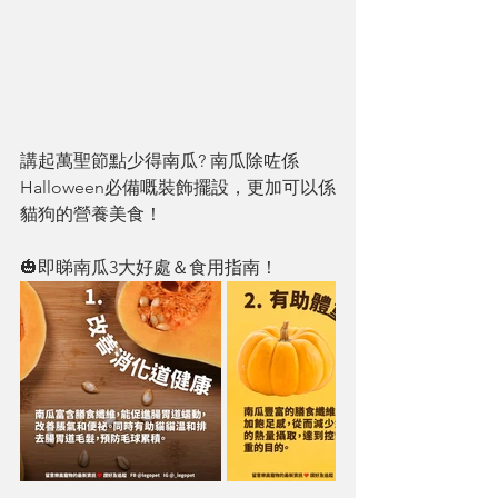
講起萬聖節點少得南瓜? 南瓜除咗係
Halloween必備嘅裝飾擺設，更加可以係
貓狗的營養美食！
🎃即睇南瓜3大好處＆食用指南！