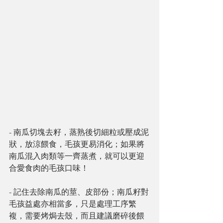
- 南瓜切塊去籽，蒸熟後切細粒或壓成泥
狀，放涼餵食，毛孩更易消化；如果將
南瓜混入肉類等一齊蒸煮，就可以更迎
合愛食肉的毛孩口味！
- 記住去除南瓜的莖、皮部份；南瓜籽對
毛孩益處亦相當多，只是處理工序繁
複，需要烤焗去殼，而且建議磨碎後餵