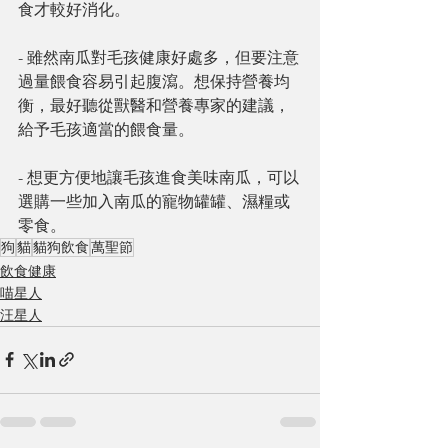
食才較好消化。
- 雖然南瓜對毛孩健康好處多，但要注意
過量餵食容易引起腹瀉。想保持營養均
衡，最好聽從獸醫和營養專家的建議，
給予毛孩適當的餵食量。
- 想更方便地讓毛孩進食美味南瓜，可以
選購一些加入南瓜的寵物罐罐、濕糧或
零食。
狗
貓
貓狗飲食
萬聖節
飲食健康
喵星人
汪星人