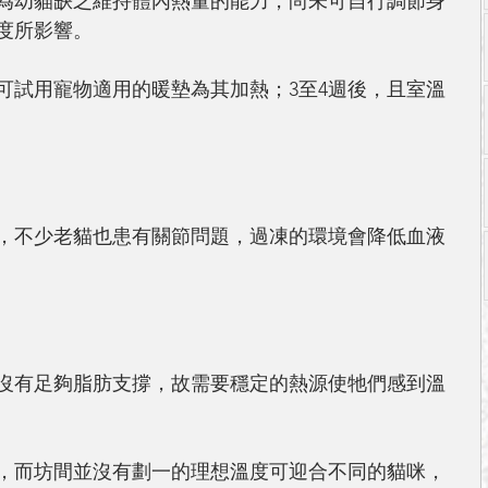
為幼貓缺乏維持體內熱量的能力，尚未可自行調節身
度所影響。
可試用寵物適用的暖墊為其加熱；3至4週後，且室溫
。
，不少老貓也患有關節問題，過凍的環境會降低血液
沒有足夠脂肪支撐，故需要穩定的熱源使牠們感到溫
，而坊間並沒有劃一的理想溫度可迎合不同的貓咪，