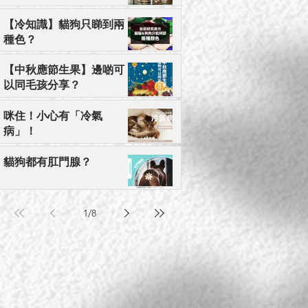
【冷知識】貓狗只睇到兩
種色？
【中秋應節生果】邊啲可
以同毛孩分享？
咪住！小心有「冷氣
病」！
貓狗都有肛門腺？
1
/
8