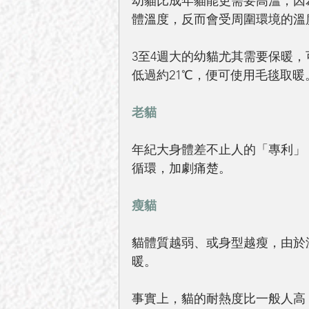
幼貓比成年貓能更需要高溫，因
體溫度，反而會受周圍環境的溫
3至4週大的幼貓尤其需要保暖，
低過約21℃，便可使用毛毯取暖
老貓
年紀大身體差不止人的「專利」
循環，加劇痛楚。
瘦貓
貓體質越弱、或身型越瘦，由於
暖。
事實上，貓的耐熱度比一般人高