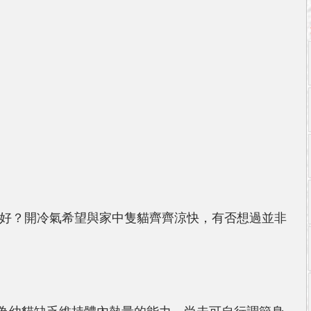
月點算好？開冷氣希望與家中隻貓齊齊涼快，有否想過並非