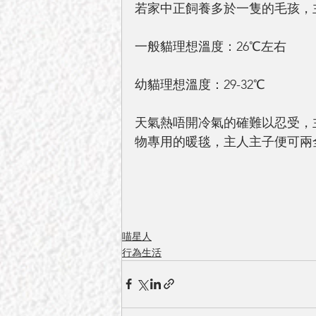
若家中正飼養多於一隻的毛孩，
一般貓理想溫度：26℃左右
幼貓理想溫度：29-32℃
天氣熱唔開冷氣的確難以忍受，
物專用的暖毯，主人主子便可兩
喵星人
行為生活