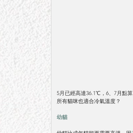
5月已經高達36.1℃，6、7
所有貓咪也適合冷氣溫度？
幼貓