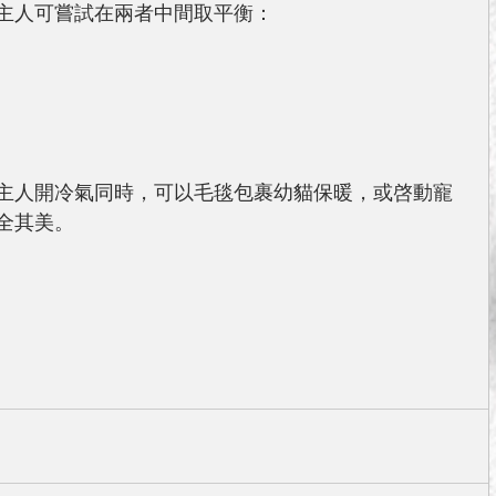
主人可嘗試在兩者中間取平衡：
主人開冷氣同時，可以毛毯包裹幼貓保暖，或啓動寵
全其美。