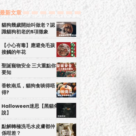
貓狗幾歲開始叫做老？認識貓狗初老的5項徵象
【小心有毒】應避免毛孩接觸的年花
​最新文章
貓狗幾歲開始叫做老？認
識貓狗初老的5項徵象
【小心有毒】應避免毛孩
接觸的年花
聖誕寵物安全 三大重點你
要知
香軟南瓜，貓狗食啖得唔
得?
Halloween迷思【黑貓傳
說】
點解轉極洗毛水皮膚都仲
係咁差？