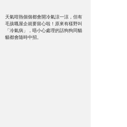
天氣咁熱個個都會開冷氣涼一涼，但有
毛孩嘅屋企就要留心啦！原來有樣野叫
「冷氣病」，唔小心處理的話狗狗同貓
貓都會隨時中招。