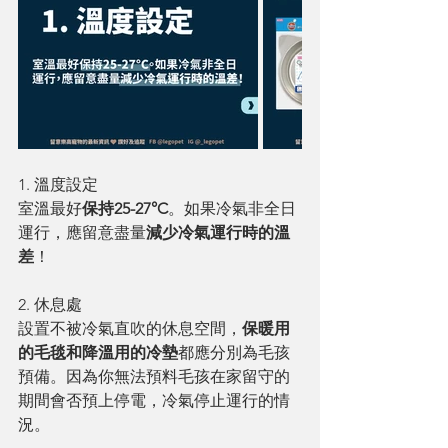
1. 溫度設定
室溫最好
保持25-27°C
。如果冷氣非全日
運行，應留意盡量
減少冷氣運行時的溫
差
！
2. 休息處
設置不被冷氣直吹的休息空間，
保暖用
的毛毯和降溫用的冷墊
都應分別為毛孩
預備。因為你無法預料毛孩在家留守的
期間會否預上停電，冷氣停止運行的情
況。