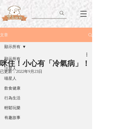
文章
顯示所有
顯示所有
咪住！小心有「冷氣病」！
汪星人
已更新：
2022年9月23日
喵星人
飲食健康
行為生活
輕鬆玩樂
有趣故事