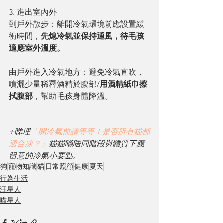
3. 進出室內外
到戶外散步：離開冷氣環境前應設置緩
衝時間，
先熄冷氣並保持通風，待毛孩
適應室外溫度。
由戶外進入冷氣地方：避免冷氣直吹，
噴灑少量稀釋酒精於腹部/
用酒精紙巾擦
拭腹部
，幫助毛孩身體降溫。
+睇埋
「開冷氣前請等等！是否所有貓都
適合凍？」
貓貓喺唔同階段與體質下應
留意的冷氣小要點。
狗
寵物知識
貓
日常照顧
健康
夏天
行為生活
汪星人
喵星人