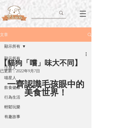
文章
顯示所有
顯示所有
【貓狗「嚐」味大不同】
汪星人
已更新：
2022年9月7日
喵星人
一齊認識毛孩眼中的
飲食健康
美食世界！
行為生活
輕鬆玩樂
有趣故事