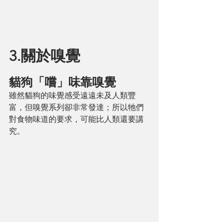
3.關於嗅覺
貓狗「嚐」味靠嗅覺
雖然貓狗的味覺感受遠遠未及人類豐
富，但嗅覺系列卻非常發達；所以牠們
對食物味道的要求，可能比人類還要講
究。