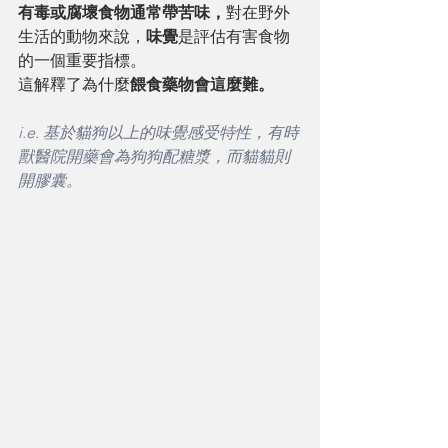
有毒或腐壞食物通常帶苦味，
對在野外
生活的動物來說，
味覺
是評估有害食物
的一個重要指標。
這解釋了為什麼
餵食藥物會這麼難。
i.e. 基於貓狗以上的味覺感受特性，有時
獸醫院開藥會為狗狗配糖漿，而貓貓則
開膠囊。