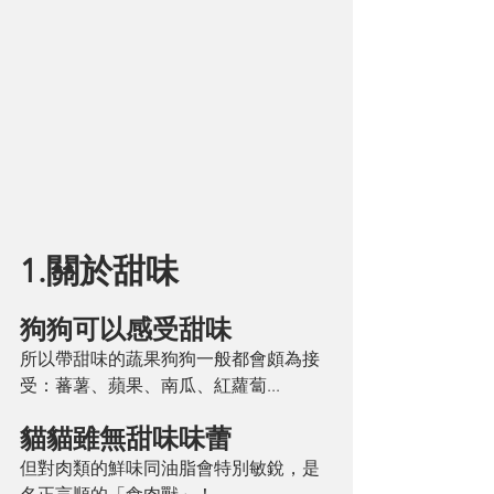
1.關於甜味
狗狗可以感受甜味
所以帶甜味的蔬果狗狗一般都會頗為接
受：蕃薯、蘋果、南瓜、紅蘿蔔...
貓貓雖無甜味味蕾
但對肉類的鮮味同油脂會特別敏銳，是