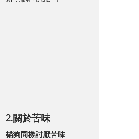
名正言順的「食肉獸」！
2.關於苦味
貓狗同樣討厭苦味