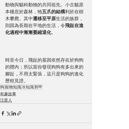
動物與貓科動物的共同祖先。小古貓原
本棲息於森林，牠
五爪的結構
利於在樹
木攀爬。其中
遷移至平原
生活的族群，
則因為長期在平地的生活，令
飛趾在進
化過程中漸漸萎縮退化
。
時至今日，飛趾的基因依然存在於狗狗
的體內；所以當你發現狗狗有多出來的
腳趾，不用太緊張，這只是狗狗的進化
歷程見證。
狗
寵物知識
冷知識
剪甲
有趣故事
汪星人