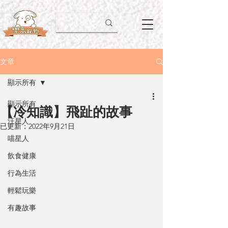
文章
顯示所有
顯示所有
【冷知識】飛趾的故事
汪星人
已更新：
2022年9月21日
喵星人
飲食健康
行為生活
輕鬆玩樂
有趣故事