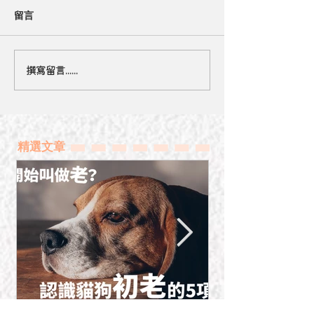
留言
撰寫留言......
【冷知識】關於吸腳這舖
腳臭味太吸引，
癮
迷倒了
精選文章