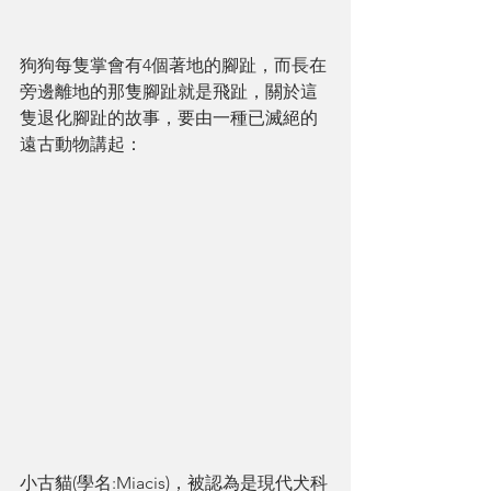
狗狗每隻掌會有4個著地的腳趾，而長在
旁邊離地的那隻腳趾就是飛趾，關於這
隻退化腳趾的故事，要由一種已滅絕的
遠古動物講起：
小古貓(學名:Miacis)，被認為是現代犬科