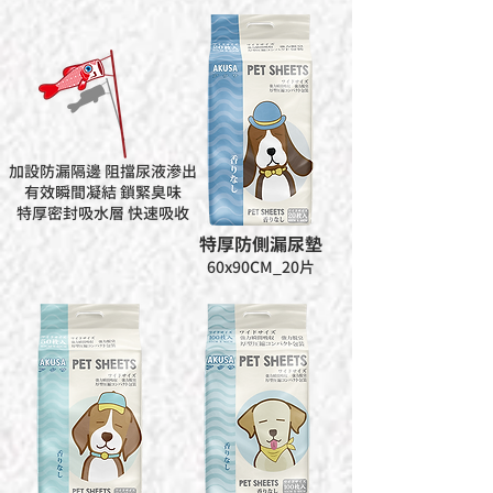
加設防漏隔邊 阻擋尿液滲出
有效瞬間凝結 鎖緊臭味
特厚密封吸水層 快速吸收
特厚防側漏尿墊
60x90CM_20片