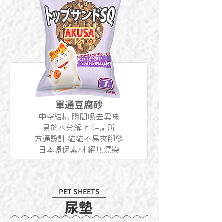
單通豆腐砂
中空結構 瞬間吸去異味
易於水分解 可沖廁所
方通設計 貓貓不易夾腳縫
日本環保素材 絕無漂染
PET SHEETS
尿墊