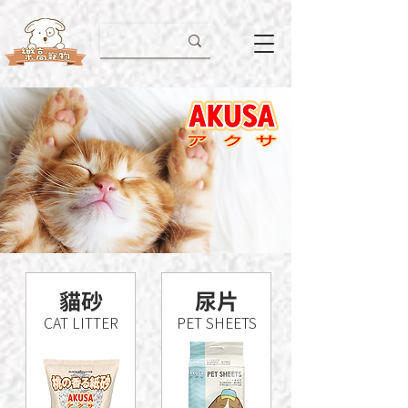
​貓砂
尿片
CAT LITTER
PET SHEETS