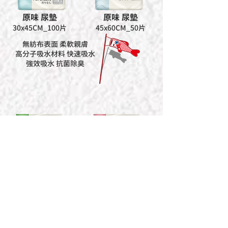
原味 尿墊
原味 尿墊
30x45CM_100片
45x60CM_50片
無紡布表面 柔軟親膚
高分子吸水材料 快速吸水
強效吸水 抗菌除臭
特厚尿墊 綠茶味
特厚尿墊 士多啤梨味