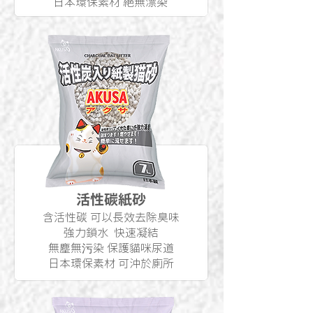
日本環保素材 絕無漂染
活性碳紙砂
含活性碳 可以長效去除臭味
強力鎖水 快速凝結
無塵無污染 保護貓咪尿道
日本環保素材 可沖於廁所