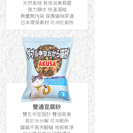
天然香桃 有效消臭殺菌
強力鎖水 快速凝結
無塵無污染 保護貓咪尿道
日本環保素材 可沖於廁所
雙通豆腐砂
雙孔中空設計 雙倍吸臭
易於水分解 可沖廁所
貓貓不易夾腳縫 地板乾淨