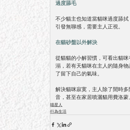
過度舔毛
不少貓主也知道當貓咪過度舔拭
引發無聊感，需要主人正視。
在貓砂盤以外解決
從貓貓的小解習慣，可看出貓咪
溺，若有天貓咪在主人的隨身物
了留下自己的氣味。
解決貓咪寂寞，主人除了閒時多
音，甚至在家居噴灑貓用費洛蒙
喵星人
行為生活