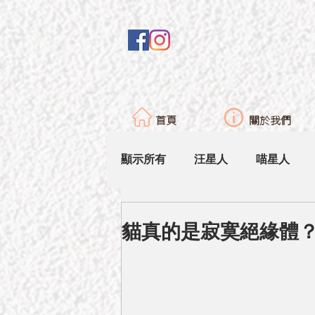
首頁
關於我們
顯示所有
汪星人
喵星人
貓真的是寂寞絕緣體