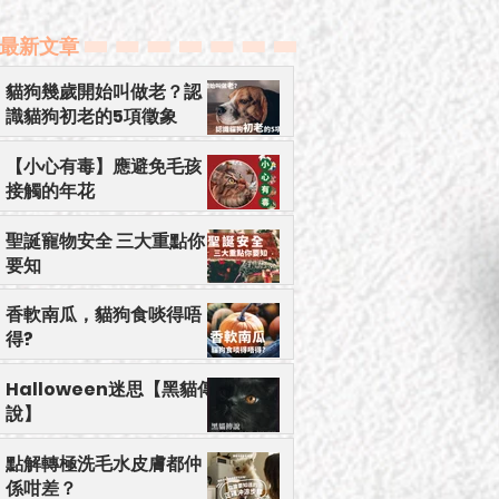
貓狗幾歲開始叫做老？認識貓狗初老的5項徵象
【小心有毒】應避免毛孩接觸的年花
​最新文章
貓狗幾歲開始叫做老？認
識貓狗初老的5項徵象
【小心有毒】應避免毛孩
接觸的年花
聖誕寵物安全 三大重點你
要知
香軟南瓜，貓狗食啖得唔
得?
Halloween迷思【黑貓傳
說】
點解轉極洗毛水皮膚都仲
係咁差？