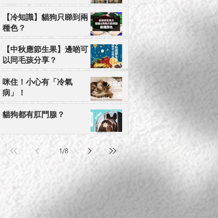
【冷知識】貓狗只睇到兩
種色？
【中秋應節生果】邊啲可
以同毛孩分享？
咪住！小心有「冷氣
病」！
貓狗都有肛門腺？
1
/
8