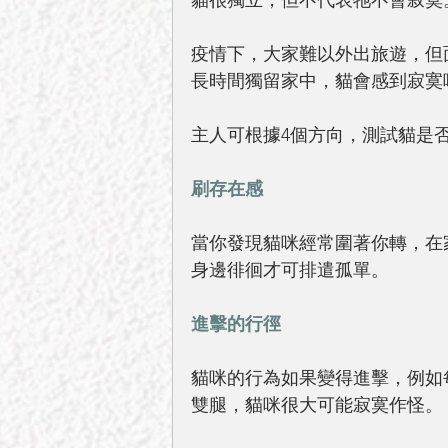
貓很獨立，但不代表牠不會寂寞
疫情下，大家難以外出旅遊，但
長時間獨留家中，貓會感到寂寞
主人可根據4個方向，測試貓是
刷存在感
當你發現貓咪經常圍著你轉，在
身邊徘徊才可排遣孤單。
進擊的行徑
貓咪的行為如果變得進擊，例如
雙腿，貓咪很大可能寂寞作怪。