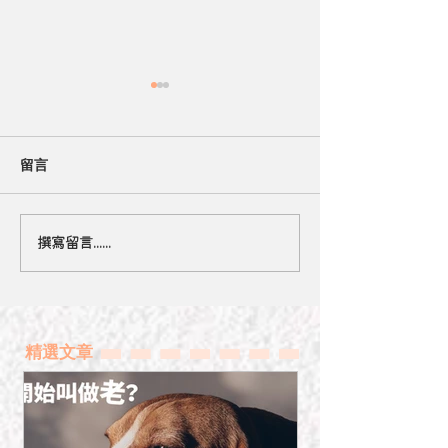
留言
撰寫留言......
【小心有毒】應避免毛孩
聖誕寵物安全 
接觸的年花
要知
精選文章