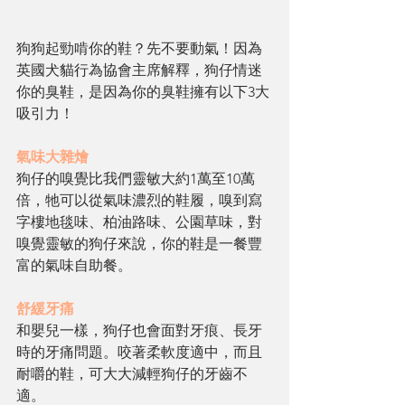
狗狗起勁啃你的鞋？先不要動氣！因為
英國犬貓行為協會主席解釋，狗仔情迷
你的臭鞋，是因為你的臭鞋擁有以下3大
吸引力！
氣味大雜燴
狗仔的嗅覺比我們靈敏大約1萬至10萬
倍，牠可以從氣味濃烈的鞋履，嗅到寫
字樓地毯味、柏油路味、公園草味，對
嗅覺靈敏的狗仔來說，你的鞋是一餐豐
富的氣味自助餐。
舒緩牙痛
和嬰兒一樣，狗仔也會面對牙痕、長牙
時的牙痛問題。咬著柔軟度適中，而且
耐嚼的鞋，可大大減輕狗仔的牙齒不
適。