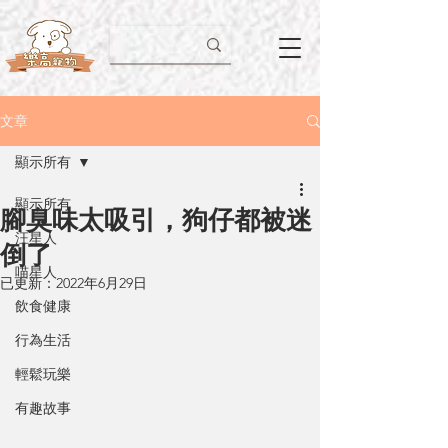
文章
顯示所有
顯示所有
腳臭味太吸引，狗仔都被迷
汪星人
倒了
喵星人
已更新：
2022年6月29日
飲食健康
行為生活
輕鬆玩樂
有趣故事