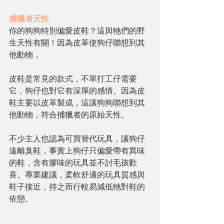
捕獵者天性
你的狗狗特別偏愛皮鞋？這與牠們的野
生天性有關！因為皮革使狗仔聯想到其
他動物，
皮鞋是常見的款式，不單打工仔需要
它，狗仔也對它有深厚的感情。因為皮
鞋主要以皮革製成，這讓狗狗聯想到其
他動物，
符合捕獵者的原始天性。
不少主人也認為可買替代玩具，讓狗仔
遠離臭鞋，事實上狗仔只偏愛帶有異味
的鞋，含有膠味的玩具並不討毛孩歡
喜。專業建議，
柔軟舒適的玩具質感與
鞋子接近，持之而行較易減低牠對鞋的
依戀。