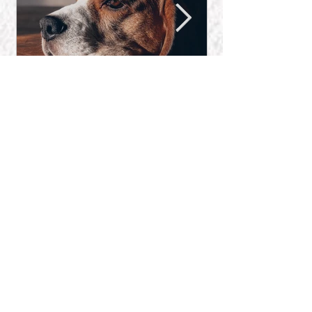
貓狗幾歲開始叫做老？認識
【小心有毒】
​最新文章
貓狗初老的5項徵象
觸的年花
貓狗幾歲開始叫做老？認識貓狗
初老的5項徵象
【小心有毒】應避免毛孩接觸的
年花
聖誕寵物安全 三大重點你要知
香軟南瓜，貓狗食啖得唔得?