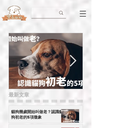
​最新文章
貓狗幾歲開始叫做老？認
【小心有毒】應
識貓狗初老的5項徵象
接觸的年花
貓狗幾歲開始叫做老？認識貓
狗初老的5項徵象