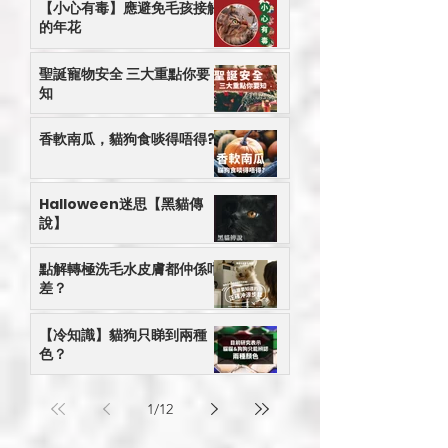
【小心有毒】應避免毛孩接觸
的年花
聖誕寵物安全 三大重點你要
知
香軟南瓜，貓狗食啖得唔得?
Halloween迷思【黑貓傳
說】
點解轉極洗毛水皮膚都仲係咁
差？
【冷知識】貓狗只睇到兩種
色？
1
/
12