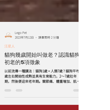
Lego Pet
2023年7月12日
讀畢需時 2 分鐘
汪星人
貓狗幾歲開始叫做老？認識貓狗
初老的5項徵象
以前流傳一種講法：貓狗1歲 = 人類7歲 ? 貓狗平均1
歲左右開始性成熟並具有生育能力，2～7歲壯年
期，然後便迎來老年期。關節痛、體重增加、肌肉
流失、行動不便、感官退化、活動力及認知能力下
降等都是年老毛孩身體老化時會遇到的問題...