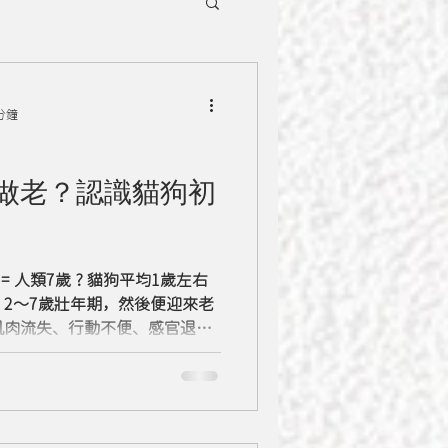
分鐘
做老？認識貓狗初
 人類7歲 ? 貓狗平均1歲左右
2～7歲壯年期，然後便迎來老
肌肉流失、行動不便、感官退
等都是年老毛孩身體老化時會遇