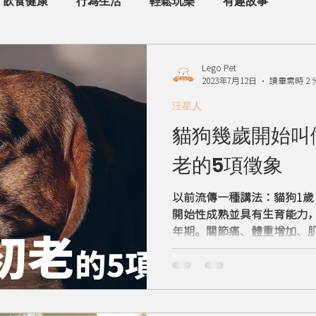
飲食健康
行為生活
輕鬆玩樂
有趣故事
Lego Pet
2023年7月12日
讀畢需時 2 
汪星人
貓狗幾歲開始叫
老的5項徵象
以前流傳一種講法：貓狗1歲 =
開始性成熟並具有生育能力，
年期。關節痛、體重增加、
化、活動力及認知能力下降
到的問題...