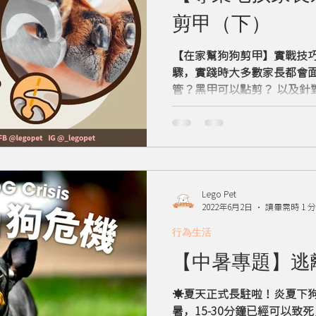
剪甲（下）
【在家幫狗狗剪甲】實戰技
驟，實踐時大多數家長都會
管？黑甲可以點剪？ 以及針
Lego Pet
2022年6月2日
讀畢需時 1 
行為生活
【中暑專題】逃
☀️夏天正式長駐啦！炎夏下
暑，15-30分鐘已經可以致