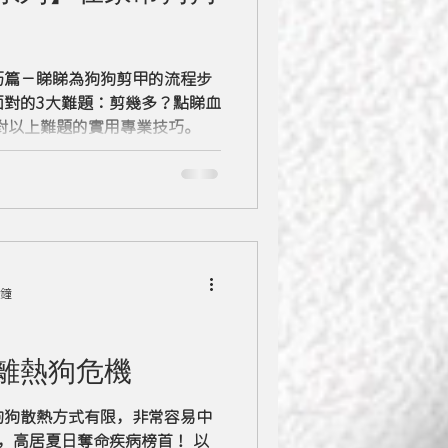
巧篇－睇睇為狗狗剪甲的流程步
面對的3大難題：剪幾多？點睇血
對以上難題的實用專業技巧。
分鐘
離熱狗危機
狗狗散熱方式有限，非常容易中
死，高居夏日奪命疾病榜首！ 以