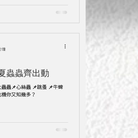
分鐘
夏蟲蟲齊出動
📌心絲蟲 📌跳蚤 📌牛蜱
危機你又知幾多？