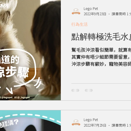
Lego Pet
2022年9月23日
讀畢需時 1 
行為生活
點解轉極洗毛水
幫毛孩沖涼看似簡單，就算
其實仲有唔少細節需要留意
沖涼步驟有竅妙，寵物美容
門！
Lego Pet
2022年7月29日
讀畢需時 1 