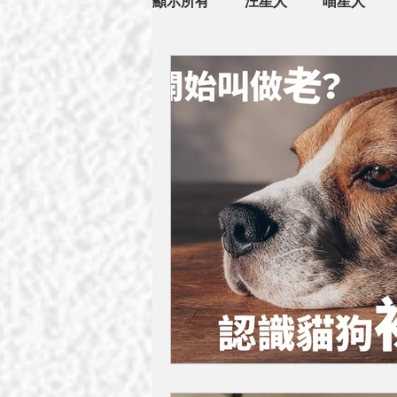
顯示所有
汪星人
喵星人