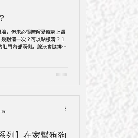
？
門腺，但未必很瞭解愛寵身上這
幾耐清一次？可以點樣清？ 1.
的肛門內部兩側。腺液會隨排便
腺液伴隨獨特濃烈的氣味，同時
功能。 2....
分鐘
系列】在家幫狗狗