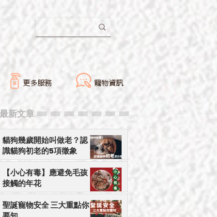
更多服務
寵物資訊
​最新文章
貓狗幾歲開始叫做老？認
識貓狗初老的5項徵象
【小心有毒】應避免毛孩
接觸的年花
聖誕寵物安全 三大重點你
要知