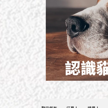
貓狗幾歲開始叫做老？認識貓狗初老的5項徵象