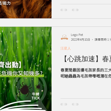
Lego Pet
2022年4月18日
讀畢需時 1 
汪星人
【心跳加速】春
春夏間最困擾毛孩家長的三大蟲蟲
呢啲蟲蟲為毛孩帶嚟嘅潛在