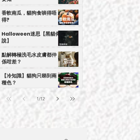
香軟南瓜，貓狗食啖得唔
得?
Halloween迷思【黑貓傳
說】
點解轉極洗毛水皮膚都仲
係咁差？
【冷知識】貓狗只睇到兩
種色？
1
/
12
小心有毒】應避免毛孩接觸的年花