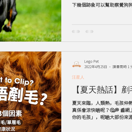
下幾個跡象可以幫助察覺狗狗
聲急促 帶雜音 ⚠️ 舌頭變紅 
學埋中暑的正確急救知識，
Lego Pet
2022年4月25日
讀畢需時 1 
汪星人
【夏天熱話】剷
夏天來臨，人類熱，毛孩仲熱
真係會涼快啲呢？🤔💭 📰網上流傳好多標題都話「剷毛害死
你的毛孩」，呢啲大部份來
香港毛孩的情況，都係我哋
竟仲應唔應該同毛孩剷毛毛呢