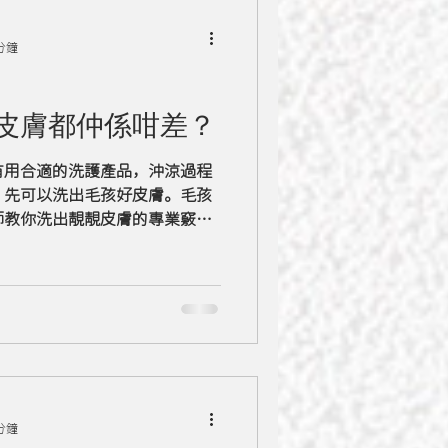
分鐘
皮膚都仲係咁差？
有用合適的洗護產品，沖涼過程
，先可以洗出毛孩好皮膚。毛孩
師教你洗出靚靚皮膚的專業竅
分鐘