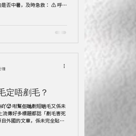
是否中暑，及時急救： ⚠️ 呼吸
牙齦蒼白 ⚠️ 口水變濃 嘔吐腹瀉
讓狗狗遠離鬼門關
分鐘
毛定唔剷毛？
吖🥵 咁幫佢哋剷短啲毛又係未
源自外國的文章，係未完全貼合
需要再多一層考慮的因素。咁究
？首先你要知道: