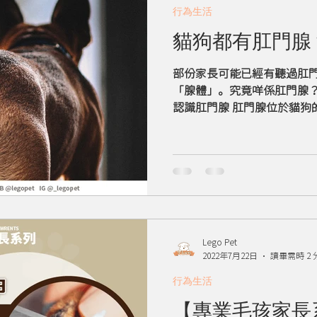
行為生活
貓狗都有肛門腺
部份家長可能已經有聽過肛
「腺體」。究竟咩係肛門腺？
認識肛門腺 肛門腺位於貓狗
時排出，具潤滑作用。 肛門
具有標記地盤和動物間交流訊息的
Lego Pet
2022年7月22日
讀畢需時 2 
行為生活
【專業毛孩家長