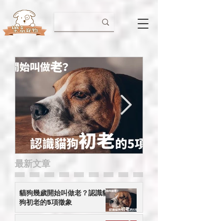
​最新文章
貓狗幾歲開始叫做老？認
【小心有毒】應
識貓狗初老的5項徵象
接觸的年花
貓狗幾歲開始叫做老？認識貓
狗初老的5項徵象