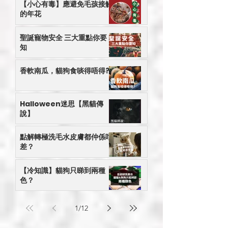
【小心有毒】應避免毛孩接觸
的年花
聖誕寵物安全 三大重點你要
知
香軟南瓜，貓狗食啖得唔得?
Halloween迷思【黑貓傳
說】
點解轉極洗毛水皮膚都仲係咁
差？
【冷知識】貓狗只睇到兩種
色？
1
/
12