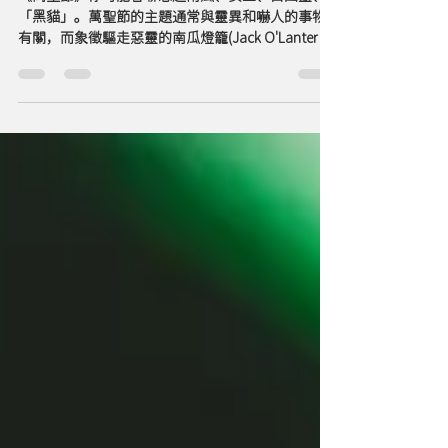
Halloween迷思【黑貓傳說】
《萬聖節》你可能會聯想起南瓜、女巫、白幽靈、
「黑貓」。萬聖節的主題通常與靈異和嚇人的事物
有關，而象徵驅走惡靈的南瓜燈籠(Jack O'Lantern)
亦有段著名的傳說。咁點解「黑貓」都會同萬聖節
扯上關係呢？ 「黑貓」的特殊身份可以追溯到古埃
及因外貌酷似女神芭絲特(Bastet)而