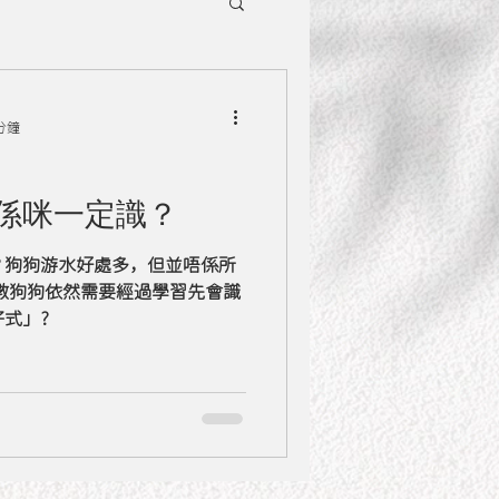
分鐘
係咪一定識？
？狗狗游水好處多，但並唔係所
數狗狗依然需要經過學習先會識
式」?