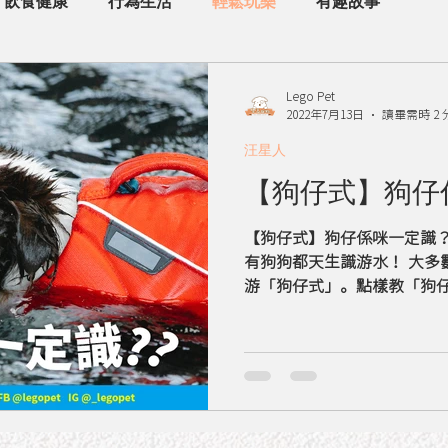
飲食健康
行為生活
輕鬆玩樂
有趣故事
Lego Pet
2022年7月13日
讀畢需時 2 
汪星人
【狗仔式】狗仔
【狗仔式】狗仔係咪一定識
有狗狗都天生識游水！ 大多
游「狗仔式」。點樣教「狗仔