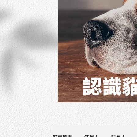
貓狗幾歲開始叫做老？認識貓狗初老的5項徵象