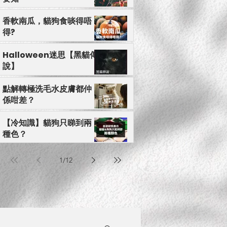
香軟南瓜，貓狗食啖得唔
得?
Halloween迷思【黑貓傳
說】
點解轉極洗毛水皮膚都仲
係咁差？
【冷知識】貓狗只睇到兩
種色？
1
/
12
小心有毒】應避免毛孩接觸的年花