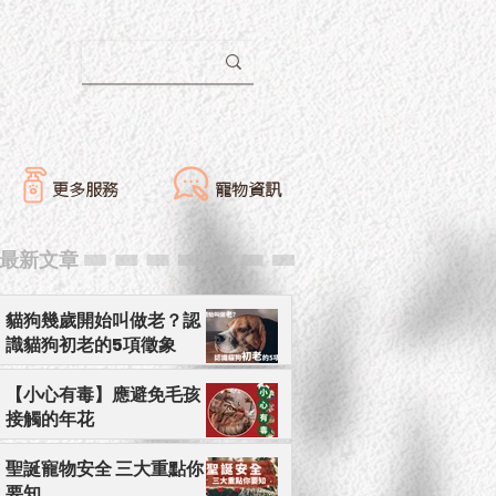
更多服務
寵物資訊
​最新文章
貓狗幾歲開始叫做老？認
識貓狗初老的5項徵象
【小心有毒】應避免毛孩
接觸的年花
聖誕寵物安全 三大重點你
要知