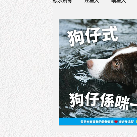
顯示所有
汪星人
喵星人