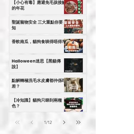
【小心有毒】應避免毛孩接觸
的年花
聖誕寵物安全 三大重點你要
知
香軟南瓜，貓狗食啖得唔得?
Halloween迷思【黑貓傳
說】
點解轉極洗毛水皮膚都仲係咁
差？
【冷知識】貓狗只睇到兩種
色？
1
/
12