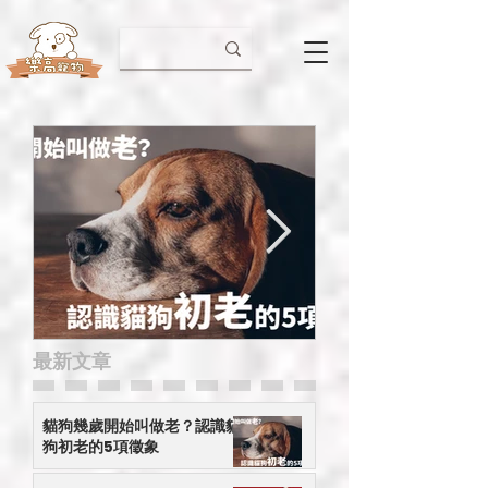
​最新文章
貓狗幾歲開始叫做老？認
【小心有毒】應
識貓狗初老的5項徵象
接觸的年花
貓狗幾歲開始叫做老？認識貓
狗初老的5項徵象